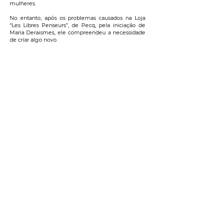
mulheres.
No entanto, após os problemas causados na Loja
“Les Libres Penseurs”, de Pecq, pela iniciação de
Maria Deraismes, ele compreendeu a necessidade
de criar algo novo.
Trabalhando sem relaxar, sua tenacidade e sua
vontade acabarão por triunfar sobre os obstáculos.
Com Maria Deraismes, ele criou a Grande Loja
Simbólica Escocesa “Le Droit Humain”, em 1893,
com a ajuda das primeiras mulheres que ele
regularmente iniciou, entre as quais Marie-Georges
Martin, com quem havia casado em 1889.
Ele não queria tomar a direção desta primeira Loja,
nem a presidência da Ordem Maçônica, para a qual
ele verdadeiramente contribuiu, mas, nos dois
casos, ele foi um Orador notável.
Sua obstinação lhe permitiu manter e desenvolver
esta estrutura graças às suas qualidades de
organização, suas convicções e, sem dúvida, seu
caráter apaixonado por belas causas.
O casal Martin não teve filhos, e assim, Georges
Martin decidiu doar sua fortuna após a venda de seu
hotel particular parisiense e de sua residência de
campanha para a construção da casa de “Le Droit
Humain”, sede da Ordem, na rua Jules Breton n° 5,