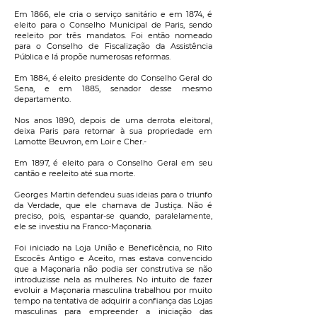
Em 1866, ele cria o serviço sanitário e em 1874, é
eleito para o Conselho Municipal de Paris, sendo
reeleito por três mandatos.
Foi então nomeado
para o Conselho de Fiscalização da Assistência
Pública e lá propõe numerosas reformas.
Em 1884, é eleito presidente do Conselho Geral do
Sena, e em 1885, senador desse mesmo
departamento.
Nos anos 1890, depois de uma derrota eleitoral,
deixa Paris para retornar à sua propriedade em
Lamotte Beuvron, em Loir e Cher.-
Em 1897, é eleito para o Conselho Geral em seu
cantão e reeleito até sua morte.
Georges Martin defendeu suas ideias para o triunfo
da Verdade, que ele chamava de Justiça. Não é
preciso, pois, espantar-se quando, paralelamente,
ele se investiu na Franco-Maçonaria.
Foi iniciado na Loja União e Beneficência, no Rito
Escocês Antigo e Aceito, mas estava convencido
que a Maçonaria não podia ser construtiva se não
introduzisse nela as mulheres. No intuito de fazer
evoluir a Maçonaria masculina trabalhou por muito
tempo na tentativa de adquirir a confiança das Lojas
masculinas para empreender a iniciação das