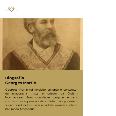
Biografia
Georges Martin
Georges Martin foi verdadeiramente o construtor
da maçonaria mista e criador da Ordem
Internacional. Suas qualidades próprias e seus
compromissos pessoais de cidadão não poderiam
senão conduzi-lo a uma atividade ousada e eficaz
na Franco-Maçonaria.