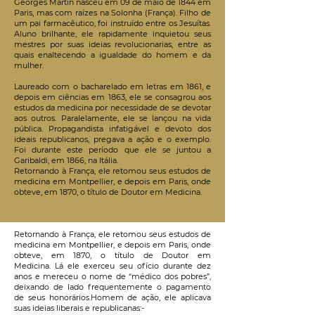
Georges Martin nasceu em 09 de maio de 1844 em
Paris, mas com raízes na Solonha (França). Filho de
um pai farmacêutico, foi instruído entre os Jesuítas.
Aluno brilhante, ele rapidamente inquietou seus
mestres por suas ideias revolucionarias, entre as
quais enaltecendo a igualdade do homem e da
mulher.
Laureado com o bacharelado em letras em 1861, e
depois em ciências em 1863, ele se consagrou aos
estudos da medicina por necessidade de se devotar
aos outros. Paralelamente, ele se lançou na vida
pública. Propagandista infatigável e devoto dos
ideais republicanos, pregava a ação e o exemplo.
Foi durante este período que ele se juntou a
Garibaldi, em 1866, na Itália.
Retornando à França, ele retomou seus estudos de
medicina em Montpellier, e depois em Paris, onde
obteve, em 1870, o título de Doutor em Medicina.
Retornando à França, ele retomou seus estudos de
medicina em Montpellier, e depois em Paris, onde
obteve, em 1870, o título de Doutor em
Medicina.
Lá ele exerceu seu ofício durante dez
anos e mereceu o nome de “médico dos pobres”,
deixando de lado frequentemente o pagamento
de seus honorários.Homem de ação, ele aplicava
suas ideias liberais e republicanas:-